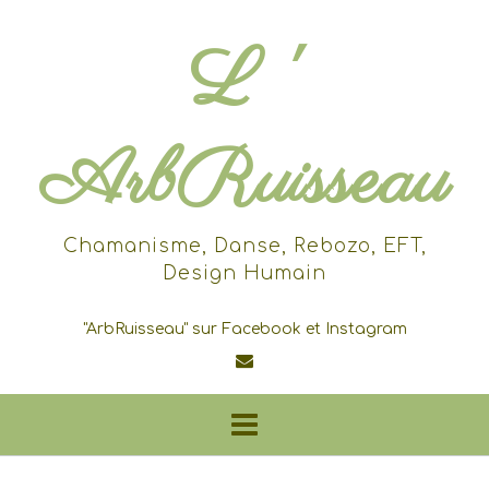
Skip
to
L '
content
ArbRuisseau
Chamanisme, Danse, Rebozo, EFT,
Design Humain
"ArbRuisseau" sur Facebook et Instagram