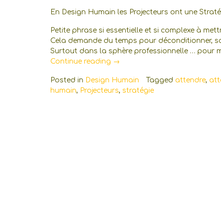
En Design Humain les Projecteurs ont une Stratég
Petite phrase si essentielle et si complexe à met
Cela demande du temps pour déconditionner, sort
Surtout dans la sphère professionnelle … pour 
« La
Continue reading
→
Stratégie
Posted in
Design Humain
Tagged
attendre
,
att
des
humain
,
Projecteurs
,
stratégie
Projecteurs
en
Design
Humain »