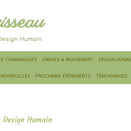
sseau
 Design Humain
ES CHAMANIQUES
DANSES & MOUVEMENT
DESIGN HUMAI
INDIVIDUELLES
PROCHAINS ÉVÈNEMENTS
TÉMOIGNAGES
en Design Humain