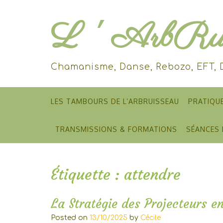
Skip
to
L ' ArbRui
content
Chamanisme, Danse, Rebozo, EFT,
LES TAMBOURS DE L’ARBRUISSEAU
PRATIQU
TRANSMISSIONS & FORMATIONS
SÉANCES 
Étiquette :
attendre
La Stratégie des Projecteurs 
Posted on
13/10/2025
by
Cécile