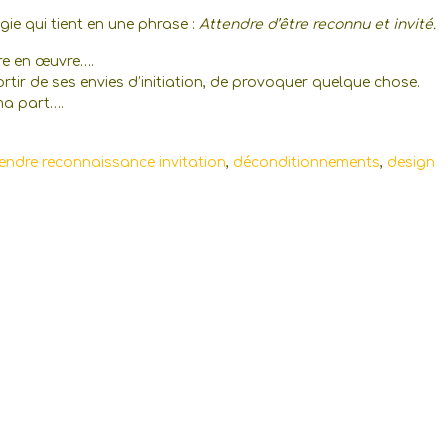
ie qui tient en une phrase :
Attendre d’être reconnu et invité.
tre en œuvre….
ir de ses envies d’initiation, de provoquer quelque chose.
ma part….
endre reconnaissance invitation
,
déconditionnements
,
design