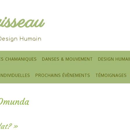
sseau
 Design Humain
ES CHAMANIQUES
DANSES & MOUVEMENT
DESIGN HUMAI
INDIVIDUELLES
PROCHAINS ÉVÈNEMENTS
TÉMOIGNAGES
 Omunda
lat? »