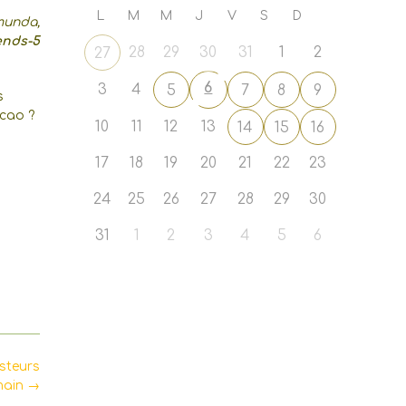
L
M
M
J
V
S
D
munda,
ends-5
28
29
30
31
1
2
27
6
3
4
5
7
8
9
s
cao ?
10
11
12
13
14
15
16
17
18
19
20
21
22
23
24
25
26
27
28
29
30
31
1
2
3
4
5
6
steurs
main
→