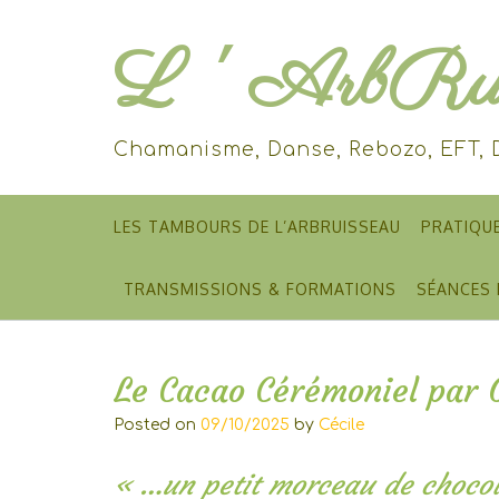
Skip
to
L ' ArbRui
content
Chamanisme, Danse, Rebozo, EFT,
LES TAMBOURS DE L’ARBRUISSEAU
PRATIQU
TRANSMISSIONS & FORMATIONS
SÉANCES 
Le Cacao Cérémoniel par
Posted on
09/10/2025
by
Cécile
« …un petit morceau de choco