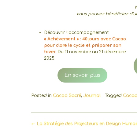
N
vous pouvez bénéficiez d’u
Découvrir l’accompagnement
« Achèvement » : 40 jours avec Cacao
pour clore le cycle et préparer son
hiver.
Du 11 novembre au 21 décembre
2025.
En savoir plus
Posted in
Cacao Sacré
,
Journal
Tagged
Cacao
Post
←
La Stratégie des Projecteurs en Design Humai
navigation