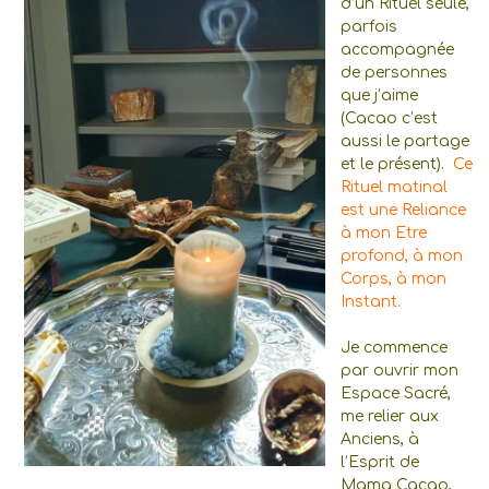
d’un Rituel seule,
parfois
accompagnée
de personnes
que j’aime
(Cacao c’est
aussi le partage
et le présent).
Ce
Rituel matinal
est une Reliance
à mon Etre
profond, à mon
Corps, à mon
Instant.
Je commence
par ouvrir mon
Espace Sacré,
me relier aux
Anciens, à
l’Esprit de
Mama Cacao,