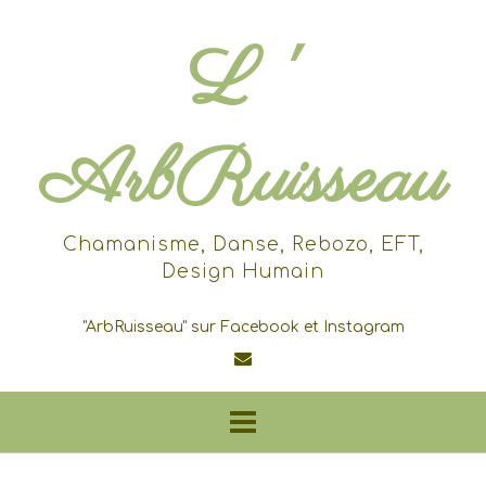
Skip
to
L '
content
ArbRuisseau
Chamanisme, Danse, Rebozo, EFT,
Design Humain
"ArbRuisseau" sur Facebook et Instagram