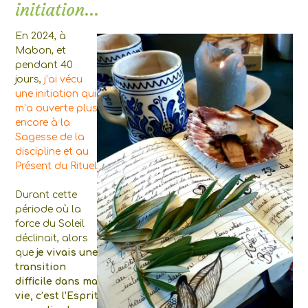
initiation…
En 2024, à
Mabon, et
pendant 40
jours,
j’ai vécu
une initiation qui
m’a ouverte plus
encore à la
Sagesse de la
discipline et au
Présent du Rituel.
Durant cette
période où la
force du Soleil
déclinait, alors
que
je vivais une
transition
difficile dans ma
vie, c’est l’Esprit