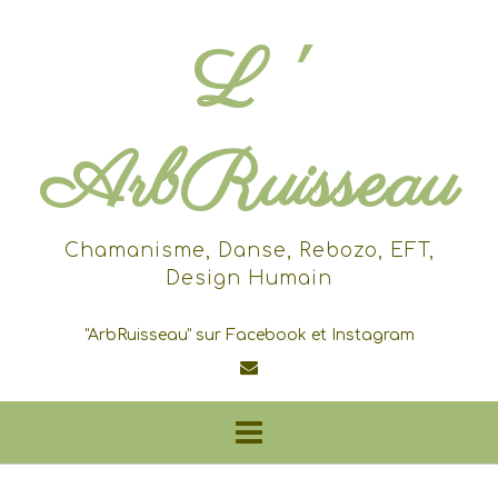
Skip
to
L '
content
ArbRuisseau
Chamanisme, Danse, Rebozo, EFT,
Design Humain
"ArbRuisseau" sur Facebook et Instagram