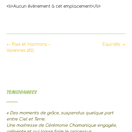
<li>Aucun évènement à cet emplacement</li>
Post
←
Paix et Harmony –
Equi’dés
→
navigation
Varennes (82)
TEMOIGNAGES
« Des moments de grâce, suspendus quelque part
entre Ciel et Terre.
Une maitresse de Cérémonie Chamanique engagée,
présente et qui laisse faire le processus.