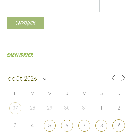
CALENDRIER
L
M
M
J
V
S
D
28
29
30
31
1
2
27
9
3
4
5
6
7
8