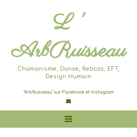
Skip
to
L '
content
ArbRuisseau
Chamanisme, Danse, Rebozo, EFT,
Design Humain
"ArbRuisseau" sur Facebook et Instagram