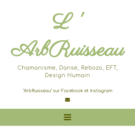
Skip
to
L '
content
ArbRuisseau
Chamanisme, Danse, Rebozo, EFT,
Design Humain
"ArbRuisseau" sur Facebook et Instagram