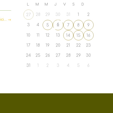
L
M
M
J
V
S
D
28
29
30
31
1
2
27
 ici…
→
6
3
4
5
7
8
9
10
11
12
13
14
15
16
17
18
19
20
21
22
23
24
25
26
27
28
29
30
31
1
2
3
4
5
6