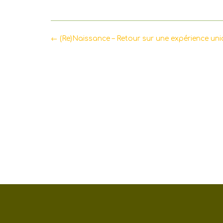
Post
←
(Re)Naissance – Retour sur une expérience un
navigation