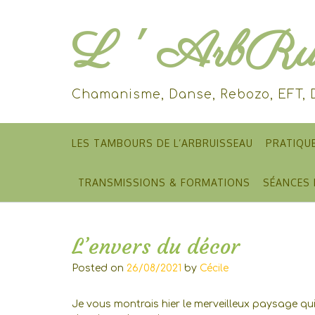
Skip
to
L ' ArbRui
content
Chamanisme, Danse, Rebozo, EFT,
LES TAMBOURS DE L’ARBRUISSEAU
PRATIQU
TRANSMISSIONS & FORMATIONS
SÉANCES 
L’envers du décor
Posted on
26/08/2021
by
Cécile
Je vous montrais hier le merveilleux paysage qui 