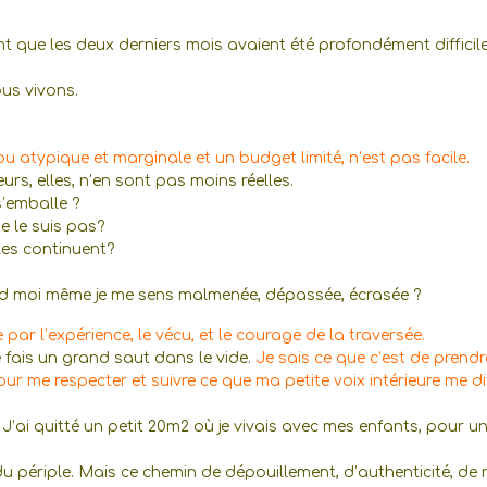
nt que les deux derniers mois avaient été profondément difficile
ous vivons.
ibu atypique et marginale et un budget limité, n’est pas facile.
rs, elles, n’en sont pas moins réelles.
s’emballe ?
e le suis pas?
lles continuent?
d moi même je me sens malmenée, dépassée, écrasée ?
par l’expérience, le vécu, et le courage de la traversée.
e fais un grand saut dans le vide.
Je sais ce que c’est de prendr
r me respecter et suivre ce que ma petite voix intérieure me di
J’ai quitté un petit 20m2 où je vivais avec mes enfants, pour u
 périple. Mais ce chemin de dépouillement, d’authenticité, de 