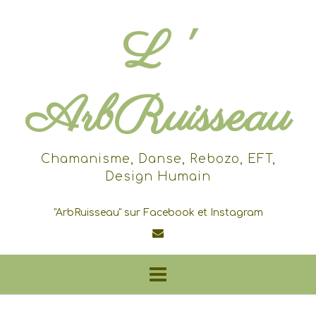
Skip
to
L '
content
ArbRuisseau
Chamanisme, Danse, Rebozo, EFT,
Design Humain
"ArbRuisseau" sur Facebook et Instagram