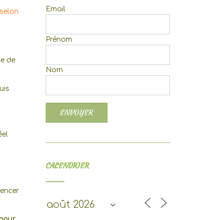
Email
 selon
Prénom
le de
Nom
uis
éel
s
CALENDRIER
mencer
 pour