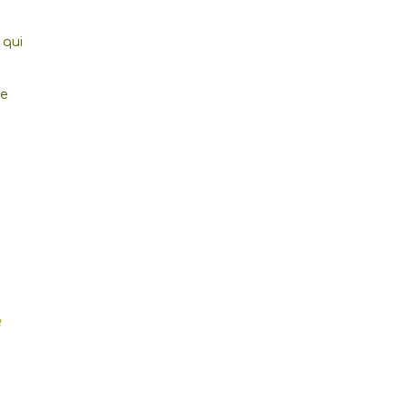
 qui
ue
n