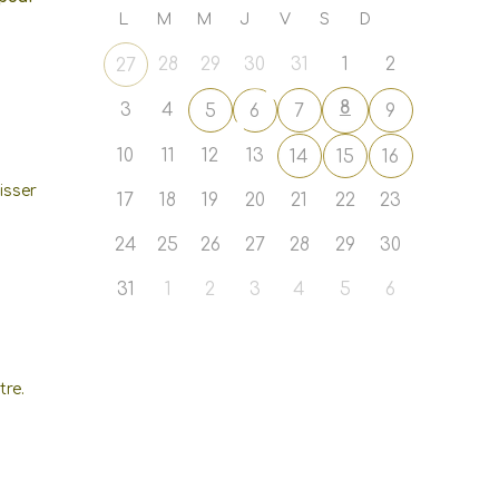
L
M
M
J
V
S
D
28
29
30
31
1
2
27
8
3
4
5
6
7
9
10
11
12
13
14
15
16
isser
17
18
19
20
21
22
23
24
25
26
27
28
29
30
31
1
2
3
4
5
6
tre.