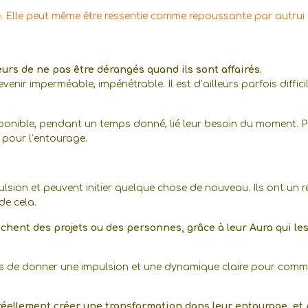
. Elle peut même être ressentie comme repoussante par autrui
urs de ne pas être dérangés quand ils sont affairés.
enir imperméable, impénétrable. Il est d’ailleurs parfois diffici
disponible, pendant un temps donné, lié leur besoin du moment. P
re pour l’entourage.
mpulsion et peuvent initier quelque chose de nouveau. Ils ont un r
de cela.
hent des projets ou des personnes, grâce à leur Aura qui le
les de donner une impulsion et une dynamique claire pour com
 réellement créer une transformation dans leur entourage, et