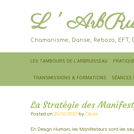
Skip
to
L ' ArbRui
content
Chamanisme, Danse, Rebozo, EFT,
LES TAMBOURS DE L’ARBRUISSEAU
PRATIQU
TRANSMISSIONS & FORMATIONS
SÉANCES 
La Stratégie des Manifes
Posted on
20/10/2025
by
Cécile
En Design Humain, les Manifesteurs sont les seuls