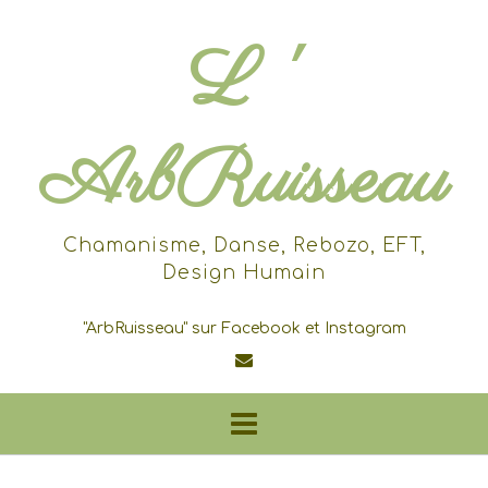
Skip
to
L '
content
ArbRuisseau
Chamanisme, Danse, Rebozo, EFT,
Design Humain
"ArbRuisseau" sur Facebook et Instagram