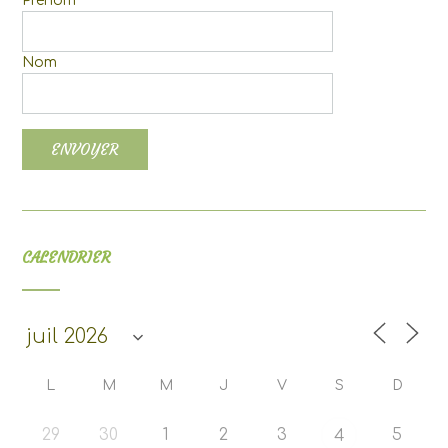
Prénom
Nom
CALENDRIER
L
M
M
J
V
S
D
29
30
1
2
3
5
4