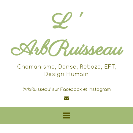
Skip
to
L '
content
ArbRuisseau
Chamanisme, Danse, Rebozo, EFT,
Design Humain
"ArbRuisseau" sur Facebook et Instagram