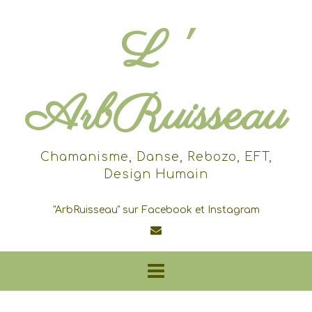
Skip
to
L '
content
ArbRuisseau
Chamanisme, Danse, Rebozo, EFT,
Design Humain
"ArbRuisseau" sur Facebook et Instagram