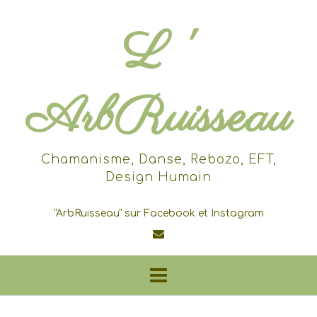
Skip
to
L '
content
ArbRuisseau
Chamanisme, Danse, Rebozo, EFT,
Design Humain
"ArbRuisseau" sur Facebook et Instagram