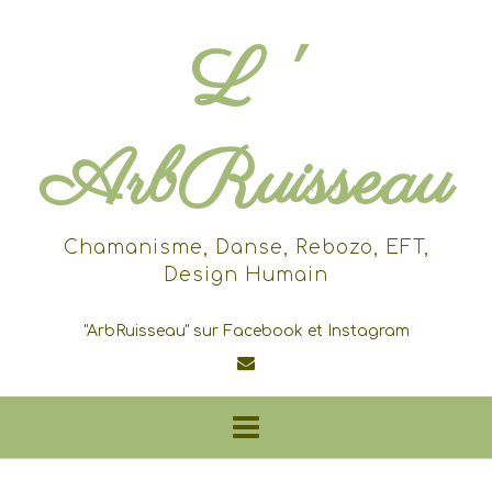
Skip
to
L '
content
ArbRuisseau
Chamanisme, Danse, Rebozo, EFT,
Design Humain
"ArbRuisseau" sur Facebook et Instagram