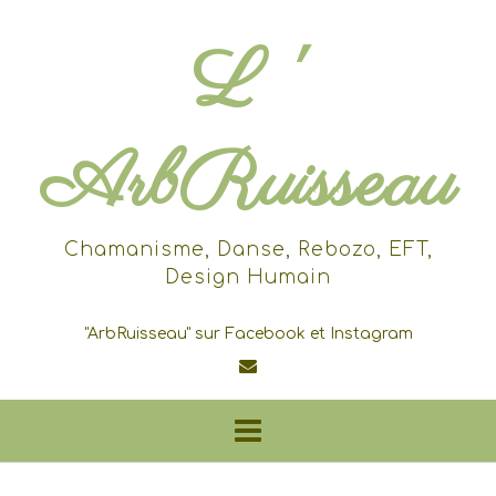
Skip
to
L '
content
ArbRuisseau
Chamanisme, Danse, Rebozo, EFT,
Design Humain
"ArbRuisseau" sur Facebook et Instagram