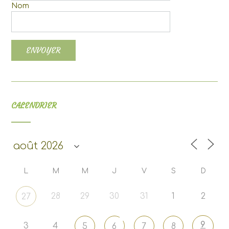
Nom
CALENDRIER
L
M
M
J
V
S
D
28
29
30
31
1
2
27
9
3
4
5
6
7
8