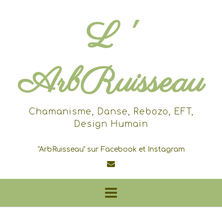
Skip
to
L '
content
ArbRuisseau
Chamanisme, Danse, Rebozo, EFT,
Design Humain
"ArbRuisseau" sur Facebook et Instagram