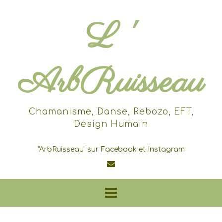
Skip
to
L '
content
ArbRuisseau
Chamanisme, Danse, Rebozo, EFT,
Design Humain
"ArbRuisseau" sur Facebook et Instagram