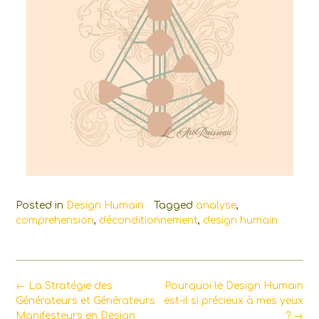
Posted in
Design Humain
Tagged
analyse
,
comprehension
,
déconditionnement
,
design humain
Post
←
La Stratégie des
Pourquoi le Design Humain
navigation
Générateurs et Générateurs
est-il si précieux à mes yeux
Manifesteurs en Design
?
→