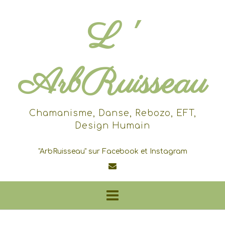
Skip
to
L '
content
ArbRuisseau
Chamanisme, Danse, Rebozo, EFT,
Design Humain
"ArbRuisseau" sur Facebook et Instagram