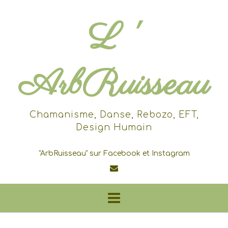
Skip
to
L '
content
ArbRuisseau
Chamanisme, Danse, Rebozo, EFT,
Design Humain
"ArbRuisseau" sur Facebook et Instagram