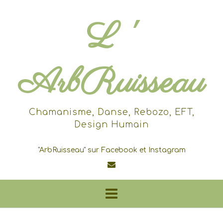
Skip
to
L '
content
ArbRuisseau
Chamanisme, Danse, Rebozo, EFT,
Design Humain
"ArbRuisseau" sur Facebook et Instagram