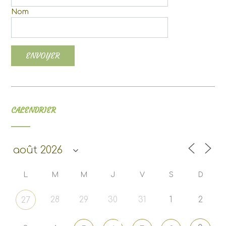
Nom
CALENDRIER
L
M
M
J
V
S
D
28
29
30
31
1
2
27