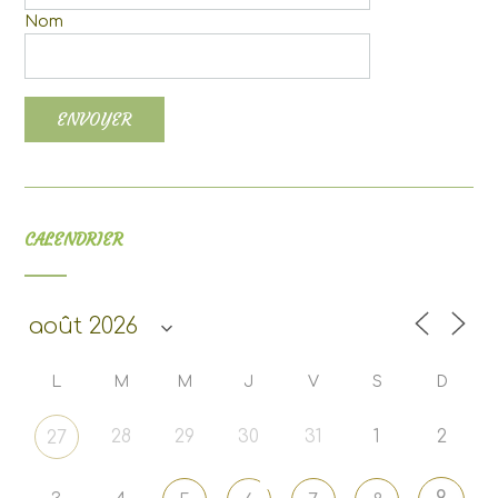
Nom
CALENDRIER
L
M
M
J
V
S
D
28
29
30
31
1
2
27