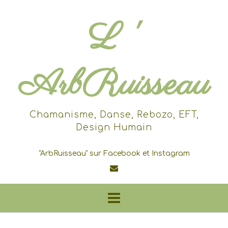
Skip
to
L '
content
ArbRuisseau
Chamanisme, Danse, Rebozo, EFT,
Design Humain
"ArbRuisseau" sur Facebook et Instagram