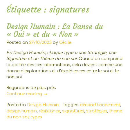
Étiquette :
signatures
Design Humain : La Danse du
« Oui » et du « Non »
Posted on
27/10/2025
by
Cécile
En Design Humain, chaque type a une Stratégie, une
Signature et un Thème du non soi.
Quand on comprend
la portée des ces informations, cela devient comme une
danse d’explorations et d’expériences entre le soi et le
non soi.
Regardons de plus près
« Design
Continue reading
→
Humain
Posted in
Design Humain
Tagged
déconditionnement
,
:
design humain
,
résistance
,
signatures
,
stratégies
,
theme
La
du non soi
,
types
Danse
du