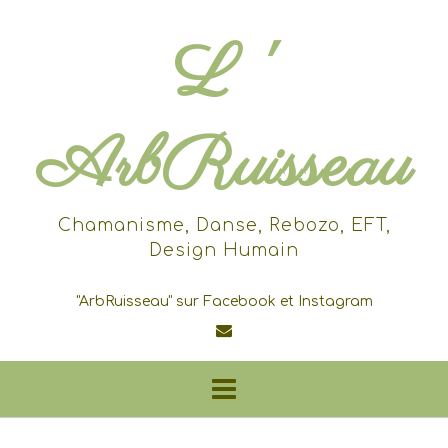
Skip
to
L '
content
ArbRuisseau
Chamanisme, Danse, Rebozo, EFT,
Design Humain
"ArbRuisseau" sur Facebook et Instagram