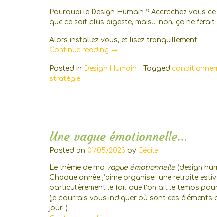
Pourquoi le Design Humain ? Accrochez vous ce te
que ce soit plus digeste, mais… non, ça ne ferait
Alors installez vous, et lisez tranquillement.
« Pourquoi
Continue reading
→
le
Posted in
Design Humain
Tagged
conditionne
Design
stratégie
Humain
est-
il
si
précieux
à
Une vague émotionnelle…
mes
Posted on
01/05/2023
by
Cécile
yeux
? »
Le thème de ma
vague émotionnelle
(design hum
Chaque année j’aime organiser une retraite esti
particulièrement le fait que l’on ait le temps pour
(je pourrais vous indiquer où sont ces éléments 
jour! )