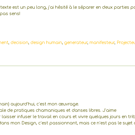
xte est un peu long, j’ai hésité à le séparer en deux parties p
 pas sens!
ment
,
decision
,
design humain
,
generateur
,
manifesteur
,
Projecte
ain) aujourd’hui, c’est mon œuvrage.
vale de pratiques chamaniques et danses libres. J’aime
 laisser infuser le travail en cours et vivre quelques jours en tri
dans mon Design, c’est passionnant, mais ce n’est pas le sujet