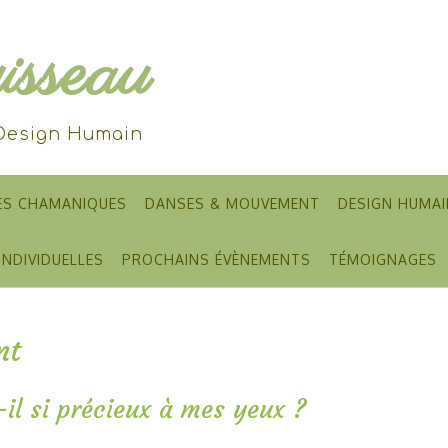
sseau
 Design Humain
ES CHAMANIQUES
DANSES & MOUVEMENT
DESIGN HUMAI
INDIVIDUELLES
PROCHAINS ÉVÈNEMENTS
TÉMOIGNAGES
nt
il si précieux à mes yeux ?