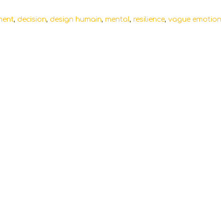
ment
,
decision
,
design humain
,
mental
,
resilience
,
vague emotion