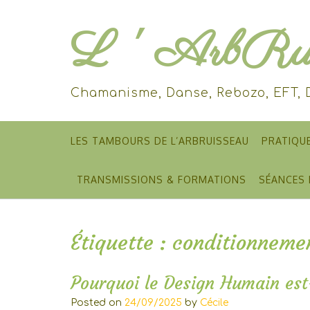
Skip
to
L ' ArbRui
content
Chamanisme, Danse, Rebozo, EFT,
LES TAMBOURS DE L’ARBRUISSEAU
PRATIQU
TRANSMISSIONS & FORMATIONS
SÉANCES 
Étiquette :
conditionneme
Pourquoi le Design Humain est-
Posted on
24/09/2025
by
Cécile