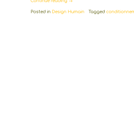
« Une
Continue reading
→
vague
Posted in
Design Humain
Tagged
conditionne
émotionnelle… »