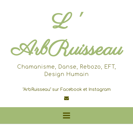
Skip
to
L '
content
ArbRuisseau
Chamanisme, Danse, Rebozo, EFT,
Design Humain
"ArbRuisseau" sur Facebook et Instagram