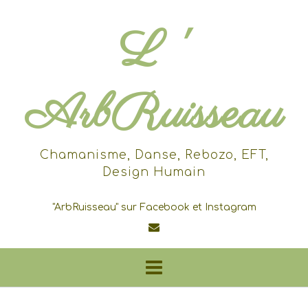
Skip
to
L '
content
ArbRuisseau
Chamanisme, Danse, Rebozo, EFT,
Design Humain
"ArbRuisseau" sur Facebook et Instagram