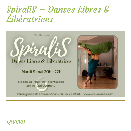
SpiraliS – Danses Libres &
Libératrices
QUAND