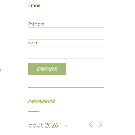
Email
Prénom
Nom
fice 365
Outlook Live
s
CALENDRIER