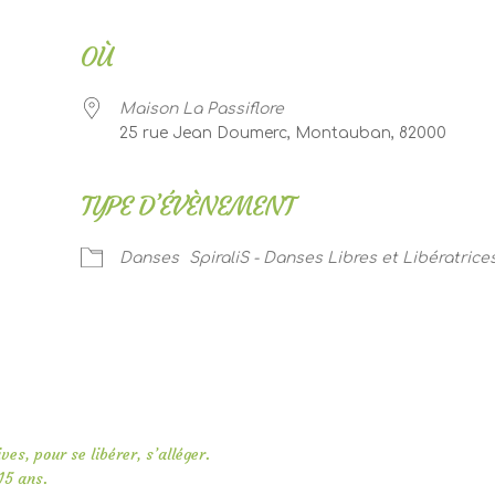
OÙ
Maison La Passiflore
25 rue Jean Doumerc, Montauban, 82000
TYPE D’ÉVÈNEMENT
er Google
iCalendar
Of
Danses
SpiraliS - Danses Libres et Libératrice
es, pour se libérer, s’alléger.
15 ans.