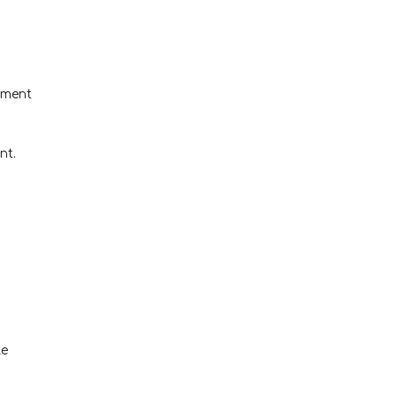
ement
nt.
le