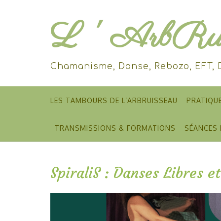
Skip
to
L ' ArbRui
content
Chamanisme, Danse, Rebozo, EFT,
LES TAMBOURS DE L’ARBRUISSEAU
PRATIQU
TRANSMISSIONS & FORMATIONS
SÉANCES 
SpiraliS : Danses Libres 