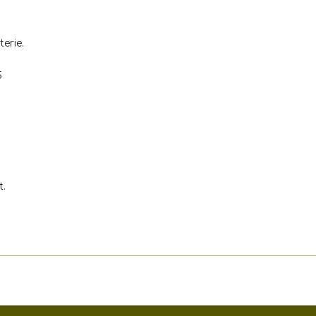
terie.
5
t.