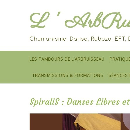
Skip
to
L ' ArbRui
content
Chamanisme, Danse, Rebozo, EFT,
LES TAMBOURS DE L’ARBRUISSEAU
PRATIQU
TRANSMISSIONS & FORMATIONS
SÉANCES 
SpiraliS : Danses Libres 