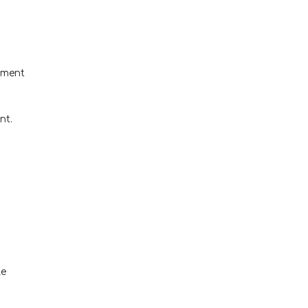
ement
nt.
le