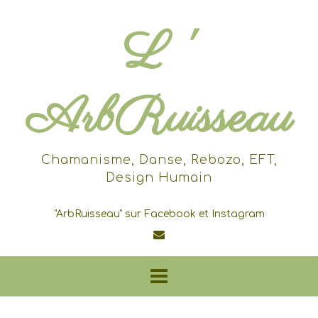
Skip
to
L '
content
ArbRuisseau
Chamanisme, Danse, Rebozo, EFT,
Design Humain
"ArbRuisseau" sur Facebook et Instagram