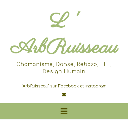
Skip
to
L '
content
ArbRuisseau
Chamanisme, Danse, Rebozo, EFT,
Design Humain
"ArbRuisseau" sur Facebook et Instagram