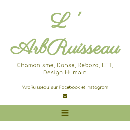
Skip
to
L '
content
ArbRuisseau
Chamanisme, Danse, Rebozo, EFT,
Design Humain
"ArbRuisseau" sur Facebook et Instagram