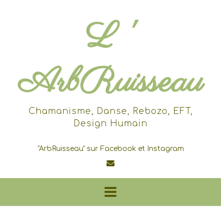
Skip
to
L '
content
ArbRuisseau
Chamanisme, Danse, Rebozo, EFT,
Design Humain
"ArbRuisseau" sur Facebook et Instagram