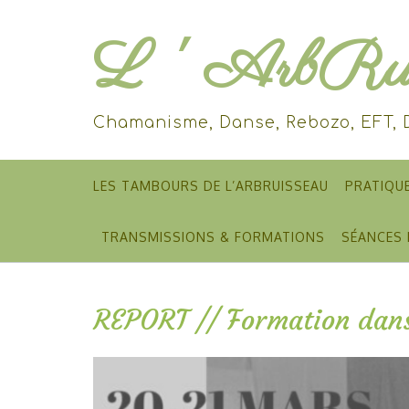
Skip
to
L ' ArbRui
content
Chamanisme, Danse, Rebozo, EFT,
LES TAMBOURS DE L’ARBRUISSEAU
PRATIQU
TRANSMISSIONS & FORMATIONS
SÉANCES 
REPORT // Formation dans