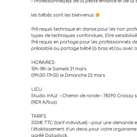
– Professionnel(le)s de la petite enfance et de la
les bébés sont les bienvenus
Pré requis technique en danse pour les non prof
types de techniques confondues. Etre sensibilisé à
Pré requis en portage pour les professionnels de 
préalable au portage bébé (à bras et/ou avec o
HORAIRES:
10h-18h le Samedi 21 mars
09h30-17h30 le Dimanche 22 mars
LIEU
Studio Infuz’ – Chemin de ronde – 78290 Croissy s
(RER A/bus)
TARIFS
330€ TTC (tarif individuel) – pour une demande
l’établissement d’un devis pour votre organism
agréé Datadock.