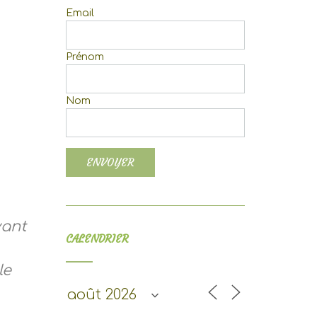
Email
Prénom
Nom
fice 365
Outlook Live
vant
CALENDRIER
le