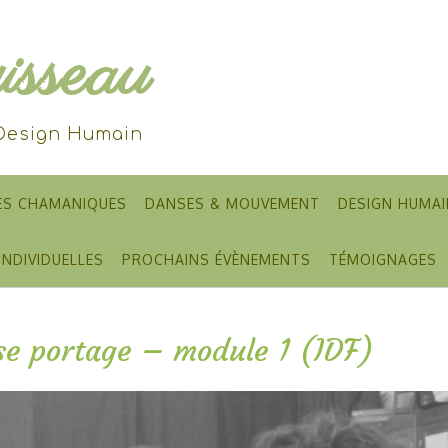
sseau
 Design Humain
ES CHAMANIQUES
DANSES & MOUVEMENT
DESIGN HUMAI
INDIVIDUELLES
PROCHAINS ÉVÈNEMENTS
TÉMOIGNAGES
e portage – module 1 (IDF)