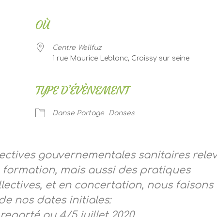
OÙ
Centre Wellfuz
1 rue Maurice Leblanc, Croissy sur seine
TYPE D’ÉVÈNEMENT
er Google
iCalendar
Of
Danse Portage
Danses
rectives gouvernementales sanitaires rele
 formation, mais aussi des pratiques
llectives, et en concertation, nous faisons 
e nos dates initiales:
reporté au 4/5 juillet 2020