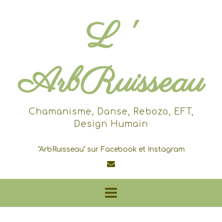
Skip
to
L '
content
ArbRuisseau
Chamanisme, Danse, Rebozo, EFT,
Design Humain
"ArbRuisseau" sur Facebook et Instagram