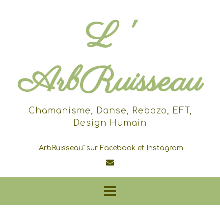
Skip
to
L '
content
ArbRuisseau
Chamanisme, Danse, Rebozo, EFT,
Design Humain
"ArbRuisseau" sur Facebook et Instagram