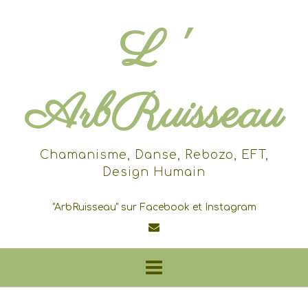
Skip
to
L '
content
ArbRuisseau
Chamanisme, Danse, Rebozo, EFT,
Design Humain
"ArbRuisseau" sur Facebook et Instagram