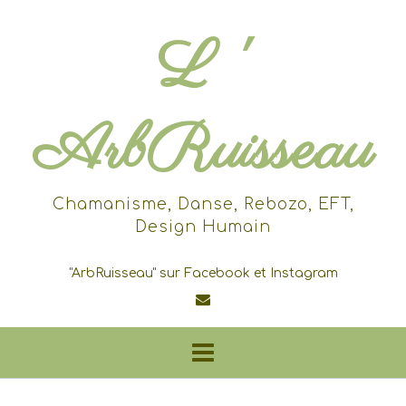
Skip
to
L '
content
ArbRuisseau
Chamanisme, Danse, Rebozo, EFT,
Design Humain
"ArbRuisseau" sur Facebook et Instagram