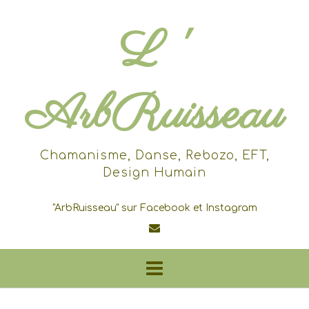
Skip
to
L '
content
ArbRuisseau
Chamanisme, Danse, Rebozo, EFT,
Design Humain
"ArbRuisseau" sur Facebook et Instagram