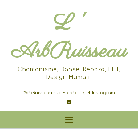
Skip
to
L '
content
ArbRuisseau
Chamanisme, Danse, Rebozo, EFT,
Design Humain
"ArbRuisseau" sur Facebook et Instagram