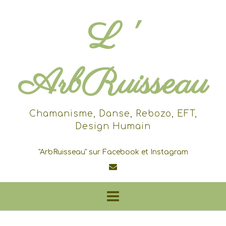
Skip
to
L '
content
ArbRuisseau
Chamanisme, Danse, Rebozo, EFT,
Design Humain
"ArbRuisseau" sur Facebook et Instagram