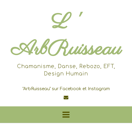
Skip
to
L '
content
ArbRuisseau
Chamanisme, Danse, Rebozo, EFT,
Design Humain
"ArbRuisseau" sur Facebook et Instagram